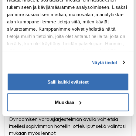
tukemiseen ja kävijämäärämme analysoimiseen. Lisäksi
jaamme sosiaalisen median, mainosalan ja analytiikka-
alan kumppaneillemme tietoja siitä, miten käytät
sivustoamme. Kumppanimme voivat yhdistää näitä
tietoja muihin tietoihin, joita olet antanut heille tai joita on
kerätty, kun olet käyttänyt heidän palvelujaan. Huomioi,
että toimiakseen osa sivuston palveluista edellyttää
teknisten välttämättömien evästeiden lisäksi anonyymien
Näytä tiedot
tilastoevästeiden hyväksymistä.
Salli kaikki evästeet
Arsenalin ottelut, kausi 2026-2027
Muokkaa
Valioliiga
Dynaamisen varausjärjestelmän avulla voit etsiä
itsellesi sopivimman hotellin, otteluliput sekä valintasi
mukaan myös lennot.