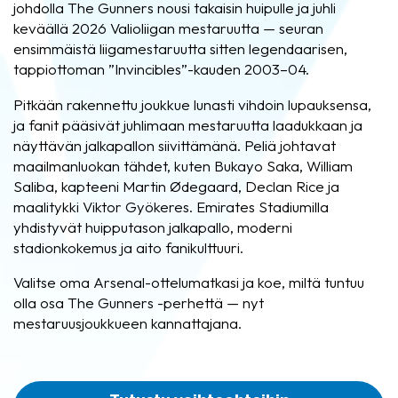
johdolla The Gunners nousi takaisin huipulle ja juhli
keväällä 2026 Valioliigan mestaruutta — seuran
ensimmäistä liigamestaruutta sitten legendaarisen,
tappiottoman ”Invincibles”-kauden 2003–04.
Pitkään rakennettu joukkue lunasti vihdoin lupauksensa,
ja fanit pääsivät juhlimaan mestaruutta laadukkaan ja
näyttävän jalkapallon siivittämänä. Peliä johtavat
maailmanluokan tähdet, kuten Bukayo Saka, William
Saliba, kapteeni Martin Ødegaard, Declan Rice ja
maalitykki Viktor Gyökeres. Emirates Stadiumilla
yhdistyvät huipputason jalkapallo, moderni
stadionkokemus ja aito fanikulttuuri.
Valitse oma Arsenal-ottelumatkasi ja koe, miltä tuntuu
olla osa The Gunners -perhettä — nyt
mestaruusjoukkueen kannattajana.