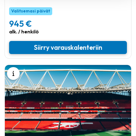
Valitsemasi päivät
945 €
alk. / henkilö
Siirry varauskalenteriin