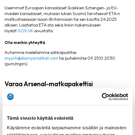
Useimmat Euroopan kansalaiset (kaikkien Schengen- ja EU-
maiden kansalaiset, mukaan lukien Suomi) tarvitsevat ETA:n
matkustaessaan Isoon-Britanniaan tai sen kautta 2.4.2025
alkaen. Lisätietoa ETA:sta sekä linkin hakemukseen
löydät
GOV.UK
-sivustolta.
Ota meihin yhteyttä
Autamme mielellämme sähköpostitse
myynti@elamysmatkat.com
tai puhelimitse 09 2510 2030
(pvm/mpm).
Varaa Arsenal-matkapakettisi
Valitse pakettisi ja jatka varauksen tekemistä. Maksutavaksi voit
valita verkkomaksun tai maksaa myöhemmin laskulla.
Verkkomaksun voit suorittaa mobiilimaksuna, pankkimaksuna tai
Visa, Visa Electron, Mastercard -korttimaksuna. Verkkomaksujen
Tämä sivusto käyttää evästeitä
maksunvälityspalvelun toteuttajana ja maksupalveluntarjoajana
toimii
Paytrail Oyj
.
Käytämme evästeitä tarjoamamme sisällön ja mainosten
räätälöimiseen, sosiaalisen median ominaisuuksien