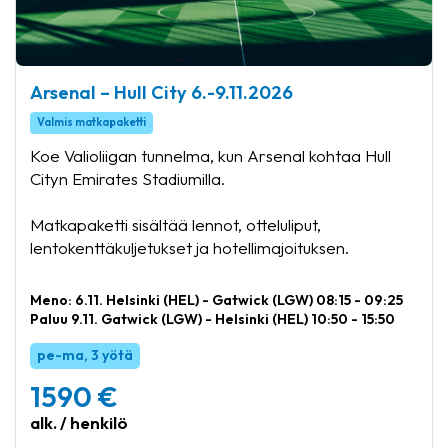
Arsenal – Hull City 6.-9.11.2026
Valmis matkapaketti
Koe Valioliigan tunnelma, kun Arsenal kohtaa Hull
Cityn Emirates Stadiumilla.
Matkapaketti sisältää lennot, otteluliput,
lentokenttäkuljetukset ja hotellimajoituksen.
Meno: 6.11. Helsinki (HEL) - Gatwick (LGW) 08:15 - 09:25
Paluu 9.11. Gatwick (LGW) - Helsinki (HEL) 10:50 - 15:50
pe-ma, 3 yötä
1590 €
alk. / henkilö