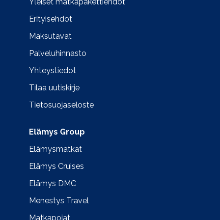
Yleiset matkapakettiehdot
Erityisehdot
Maksutavat
Palveluhinnasto
Yhteystiedot
Tilaa uutiskirje
Tietosuojaseloste
Elämys Group
Elämysmatkat
Elämys Cruises
Elämys DMC
Menestys Travel
Matkapojat