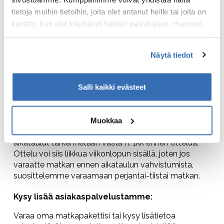
tietoja muihin tietoihin, joita olet antanut heille tai joita on
kerätty, kun olet käyttänyt heidän palvelujaan. Huomioi,
että toimiakseen osa sivuston palveluista edellyttää
Varaa haluamasi matkapaketti:
teknisten välttämättömien evästeiden lisäksi anonyymien
Näytä tiedot
Dynaamisen varausjärjestelmän avulla voit valita
tilastoevästeiden hyväksymistä.
itsellesi sopivimman hotellin ja otteluliput. Mikäli
haluat lisätä pakettiin myös lennot,
Salli kaikki evästeet
asiakaspalvelumme auttaa mielellään.
Huomioi varatessasi matkapakettia:
Muokkaa
Huomioithan matkoja varatessa, että otteluiden
aikataulut tarkennetaan vasta n. 1kk ennen ottelua.
Ottelu voi siis liikkua viikonlopun sisällä, joten jos
varaatte matkan ennen aikataulun vahvistumista,
suosittelemme varaamaan perjantai-tiistai matkan.
Kysy lisää asiakaspalvelustamme:
Varaa oma matkapakettisi tai kysy lisätietoa