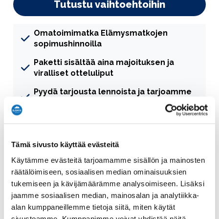
Tutustu vaihtoehtoihin
Omatoimimatka Elämysmatkojen
sopimushinnoilla
Paketti sisältää aina majoituksen ja
viralliset otteluliput
Pyydä tarjousta lennoista ja tarjoamme
juuri sinun matkaan sopivat vaihtoehdot
Koe Estadio Santiago Bernabéu ja
pelipäivän tunnelma
Tämä sivusto käyttää evästeitä
Elämys Sportin asiantunteva
Käytämme evästeitä tarjoamamme sisällön ja mainosten
asiakaspalvelu tukenasi matkan aikana
räätälöimiseen, sosiaalisen median ominaisuuksien
Tutustu Madridin kaupunkiin ja
tukemiseen ja kävijämäärämme analysoimiseen. Lisäksi
nähtävyyksiin, kuten Museo del Prado,
jaamme sosiaalisen median, mainosalan ja analytiikka-
Plaza Mayor, Retiro-puisto, Palacio Real,
alan kumppaneillemme tietoja siitä, miten käytät
shoppailu Gran Vialla
sivustoamme. Kumppanimme voivat yhdistää näitä