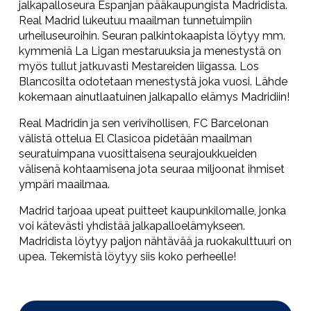
jalkapalloseura Espanjan pääkaupungista Madridista.
Real Madrid lukeutuu maailman tunnetuimpiin
urheiluseuroihin. Seuran palkintokaapista löytyy mm.
kymmeniä La Ligan mestaruuksia ja menestystä on
myös tullut jatkuvasti Mestareiden liigassa. Los
Blancosilta odotetaan menestystä joka vuosi. Lähde
kokemaan ainutlaatuinen jalkapallo elämys Madridiin!
Real Madridin ja sen verivihollisen, FC Barcelonan
välistä ottelua El Clasicoa pidetään maailman
seuratuimpana vuosittaisena seurajoukkueiden
välisenä kohtaamisena jota seuraa miljoonat ihmiset
ympäri maailmaa.
Madrid tarjoaa upeat puitteet kaupunkilomalle, jonka
voi kätevästi yhdistää jalkapalloelämykseen.
Madridista löytyy paljon nähtävää ja ruokakulttuuri on
upea. Tekemistä löytyy siis koko perheelle!