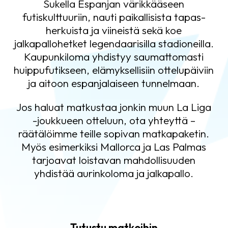
Sukella Espanjan värikkääseen
futiskulttuuriin, nauti paikallisista tapas-
herkuista ja viineistä sekä koe
jalkapallohetket legendaarisilla stadioneilla.
Kaupunkiloma yhdistyy saumattomasti
huippufutikseen, elämyksellisiin ottelupäiviin
ja aitoon espanjalaiseen tunnelmaan.
Jos haluat matkustaa jonkin muun La Liga
-joukkueen otteluun, ota yhteyttä –
räätälöimme teille sopivan matkapaketin.
Myös esimerkiksi Mallorca ja Las Palmas
tarjoavat loistavan mahdollisuuden
yhdistää aurinkoloma ja jalkapallo.
Tutustu matkoihin