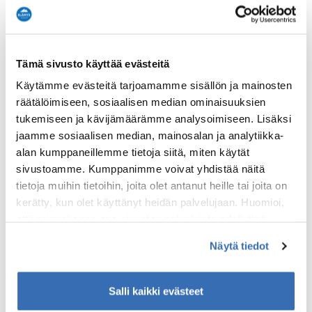
Tämä sivusto käyttää evästeitä
Käytämme evästeitä tarjoamamme sisällön ja mainosten
räätälöimiseen, sosiaalisen median ominaisuuksien
tukemiseen ja kävijämäärämme analysoimiseen. Lisäksi
jaamme sosiaalisen median, mainosalan ja analytiikka-
alan kumppaneillemme tietoja siitä, miten käytät
sivustoamme. Kumppanimme voivat yhdistää näitä
tietoja muihin tietoihin, joita olet antanut heille tai joita on
kerätty, kun olet käyttänyt heidän palvelujaan. Huomioi,
että toimiakseen osa sivuston palveluista edellyttää
teknisten välttämättömien evästeiden lisäksi anonyymien
Näytä tiedot
tilastoevästeiden hyväksymistä.
Salli kaikki evästeet