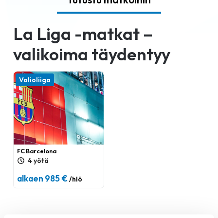
La Liga -matkat –
valikoima täydentyy
Valioliiga
FC Barcelona
4 yötä
alkaen 985 €
/hlö