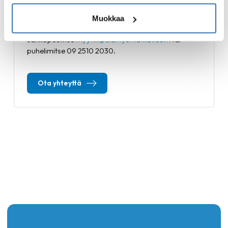
Kysyttävää? Ota yhteyttä!
Muokkaa
Varaa matka jo tänään tai kysy lisätietoja
sähköpostitse
myynti@elamysmatkat.com
tai
puhelimitse 09 2510 2030.
Ota yhteyttä