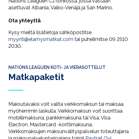
Nations Leaguen C1-lohkossa, jossa vastaan
asettuvat Albania, Valko-Venäjä ja San Marino.
Ota yhteyttä
Kysy meiltä lisätietoja sähköpostitse
myynti@elamysmatkat.com
tai puhelimitse 09 2510
2030.
NATIONS LEAGUEN KOTI- JA VIERASOTTELUT
Matkapaketit
Maksutavaksi voit valita verkkomaksun tai maksaa
myöhemmin laskulla. Verkkomaksun voit suorittaa
mobiilimaksuna, pankkimaksuna tai Visa, Visa
Electron, Mastercard -korttimaksuna.
Verkkomaksujen maksunvälityspalvelun toteuttajana
ja maksupalveluntarjoajana toimii
Paytrail Oyj
.