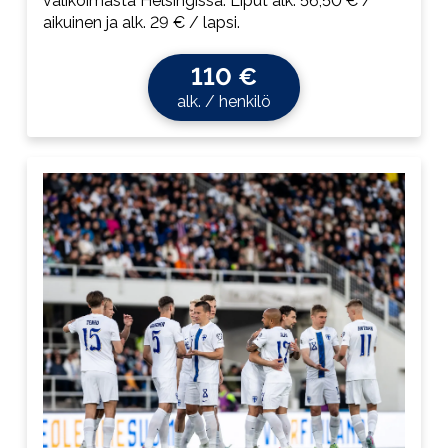
valikoimasta Helsingissä. Liput alk. 56,50 € /
aikuinen ja alk. 29 € / lapsi.
110 €
alk. / henkilö