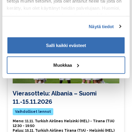
tietoja muihin tietoihin, joita olet antanut heille tai joita on
kerätty, kun olet käyttänyt heidän palvelujaan. Huomioi,
että toimiakseen osa sivuston palveluista edellyttää
teknisten välttämättömien evästeiden lisäksi anonyymien
Näytä tiedot
tilastoevästeiden hyväksymistä.
Salli kaikki evästeet
Muokkaa
Vierasottelu: Albania – Suomi
11.-15.11.2026
Vaihdolliset lennot
Meno: 11.11. Turkish Airlines Helsinki (HEL) - Tirana (TIA)
12:30 - 19:50
Paluu: 15.11. Turkish Airlines Tirana (TIA) - Helsinki (HEL)