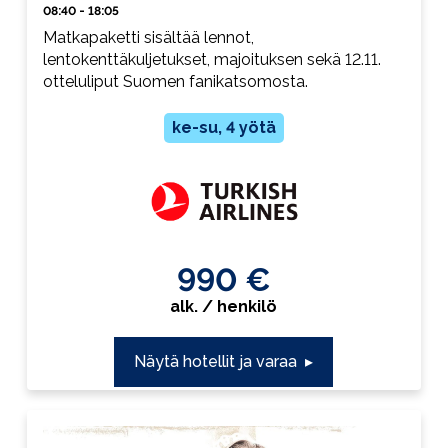
08:40 - 18:05
Matkapaketti sisältää lennot,
lentokenttäkuljetukset, majoituksen sekä 12.11.
otteluliput Suomen fanikatsomosta.
ke-su, 4 yötä
990 €
alk. / henkilö
Näytä hotellit ja varaa
▸