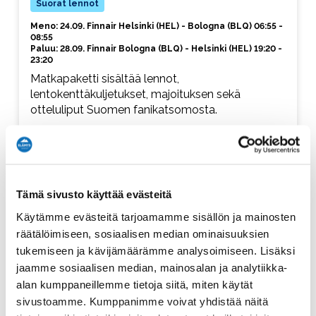
Suorat lennot
Meno: 24.09. Finnair Helsinki (HEL) - Bologna (BLQ) 06:55 -
08:55
Paluu: 28.09. Finnair Bologna (BLQ) - Helsinki (HEL) 19:20 -
23:20
Matkapaketti sisältää lennot,
lentokenttäkuljetukset, majoituksen sekä
otteluliput Suomen fanikatsomosta.
to-ma, 4 yötä
1290 €
Tämä sivusto käyttää evästeitä
Käytämme evästeitä tarjoamamme sisällön ja mainosten
alk. / henkilö
räätälöimiseen, sosiaalisen median ominaisuuksien
tukemiseen ja kävijämäärämme analysoimiseen. Lisäksi
Näytä hotellit ja varaa
▸
jaamme sosiaalisen median, mainosalan ja analytiikka-
alan kumppaneillemme tietoja siitä, miten käytät
sivustoamme. Kumppanimme voivat yhdistää näitä