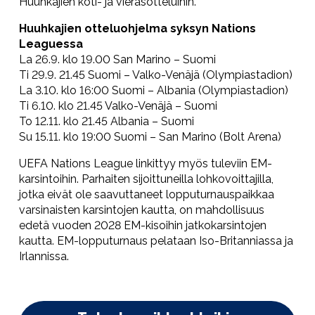
Huuhkajien koti- ja vierasotteluihin.
Huuhkajien otteluohjelma syksyn Nations
Leaguessa
La 26.9. klo 19.00 San Marino – Suomi
Ti 29.9. 21.45 Suomi – Valko-Venäjä (Olympiastadion)
La 3.10. klo 16:00 Suomi – Albania (Olympiastadion)
Ti 6.10. klo 21.45 Valko-Venäjä – Suomi
To 12.11. klo 21.45 Albania – Suomi
Su 15.11. klo 19:00 Suomi – San Marino (Bolt Arena)
UEFA Nations League linkittyy myös tuleviin EM-
karsintoihin. Parhaiten sijoittuneilla lohkovoittajilla,
jotka eivät ole saavuttaneet lopputurnauspaikkaa
varsinaisten karsintojen kautta, on mahdollisuus
edetä vuoden 2028 EM-kisoihin jatkokarsintojen
kautta. EM-lopputurnaus pelataan Iso-Britanniassa ja
Irlannissa.